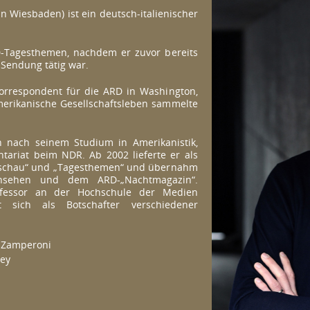
n Wiesbaden) ist ein deutsch-italienischer
RD-Tagesthemen, nachdem er zuvor bereits
 Sendung tätig war.
korrespondent für die ARD in Washington,
amerikanische Gesellschaftsleben sammelte
n nach seinem Studium in Amerikanistik,
tariat beim NDR. Ab 2002 lieferte er als
esschau“ und „Tagesthemen“ und übernahm
nsehen und dem ARD-„Nachtmagazin“.
fessor an der Hochschule der Medien
t sich als Botschafter verschiedener
o Zamperoni
Fey