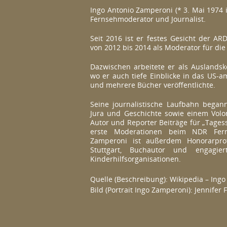
Ingo Antonio Zamperoni (* 3. Mai 1974 i
Fernsehmoderator und Journalist.
Seit 2016 ist er festes Gesicht der A
von 2012 bis 2014 als Moderator für die
Dazwischen arbeitete er als Auslands
wo er auch tiefe Einblicke in das US-
und mehrere Bücher veröffentlichte.​
Seine journalistische Laufbahn began
Jura und Geschichte sowie einem Volon
Autor und Reporter Beiträge für „Tag
erste Moderationen beim NDR Fer
Zamperoni ist außerdem Honorarpro
Stuttgart, Buchautor und engagier
Kinderhilfsorganisationen.
Quelle (Beschreibung):
Wikipedia – Ing
Bild (Portrait Ingo Zamperoni): Jennifer 